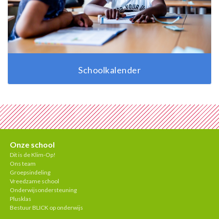
Schoolkalender
Onze school
Dit is de Klim-Op!
Ons team
Groepsindeling
Vreedzame school
Onderwijsondersteuning
Plusklas
Bestuur BLICK op onderwijs