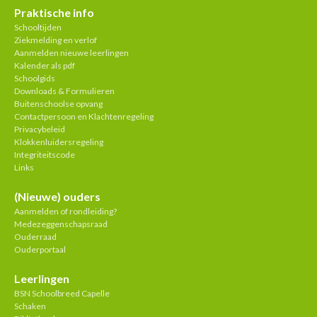
Praktische info
Schooltijden
Ziekmelding en verlof
Aanmelden nieuwe leerlingen
Kalender als pdf
Schoolgids
Downloads & Formulieren
Buitenschoolse opvang
Contactpersoon en Klachtenregeling
Privacybeleid
Klokkenluidersregeling
Integriteitscode
Links
(Nieuwe) ouders
Aanmelden of rondleiding?
Medezeggenschapsraad
Ouderraad
Ouderportaal
Leerlingen
BSN Schoolbreed Capelle
Schaken