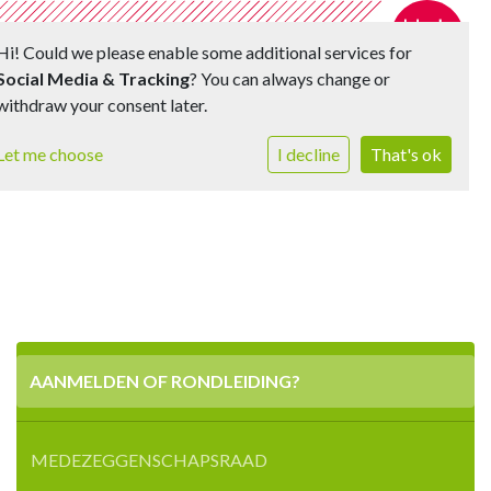
Hi! Could we please enable some additional services for
Social Media & Tracking
? You can always change or
withdraw your consent later.
Toggle 
Let me choose
I decline
That's ok
AANMELDEN OF RONDLEIDING?
MEDEZEGGENSCHAPSRAAD