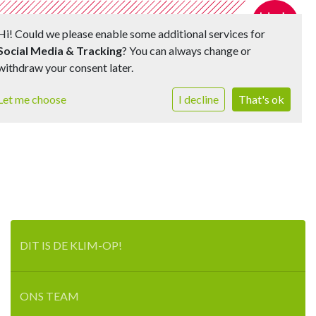
Hi! Could we please enable some additional services for
Social Media & Tracking
? You can always change or
withdraw your consent later.
Toggle 
Let me choose
I decline
That's ok
DIT IS DE KLIM-OP!
ONS TEAM