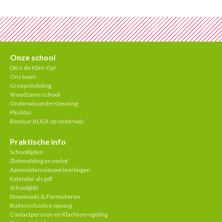
Onze school
Dit is de Klim-Op!
Ons team
Groepsindeling
Vreedzame school
Onderwijsondersteuning
Plusklas
Bestuur BLICK op onderwijs
Praktische info
Schooltijden
Ziekmelding en verlof
Aanmelden nieuwe leerlingen
Kalender als pdf
Schoolgids
Downloads & Formulieren
Buitenschoolse opvang
Contactpersoon en Klachtenregeling